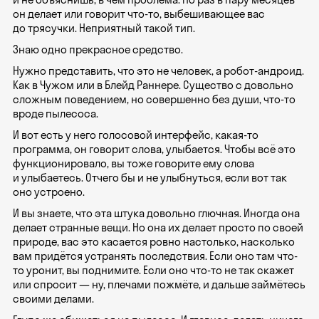
он делает или говорит что-то, выбешивающее вас
до трясучки. Неприятный такой тип.
Знаю одно прекрасное средство.
Нужно представить, что это не человек, а робот-андроид.
Как в Чужом или в Блейд Раннере. Существо с довольно
сложным поведением, но совершенно без души, что-то
вроде пылесоса.
И вот есть у него голосовой интерфейс, какая-то
программа, он говорит слова, улыбается. Чтобы всё это
функционировало, вы тоже говорите ему слова
и улыбаетесь. Отчего бы и не улыбнуться, если вот так
оно устроено.
И вы знаете, что эта штука довольно глючная. Иногда она
делает странные вещи. Но она их делает просто по своей
природе, вас это касается ровно настолько, насколько
вам придётся устранять последствия. Если оно там что-
то уронит, вы поднимите. Если оно что-то не так скажет
или спросит — ну, плечами пожмёте, и дальше займётесь
своими делами.