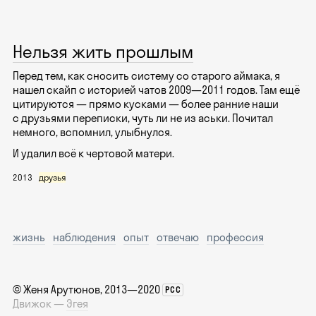
Нельзя жить прошлым
Перед тем, как сносить систему со старого аймака, я
нашел скайп с историей чатов 2009—2011 годов. Там ещё
цитируются — прямо кусками — более ранние наши
с друзьями переписки, чуть ли не из аськи. Почитал
немного, вспомнил, улыбнулся.
И удалил всё к чертовой матери.
2013
друзья
жизнь
наблюдения
опыт
отвечаю
профессия
©
Женя Арутюнов
, 2013—2020
РСС
Движок —
Эгея