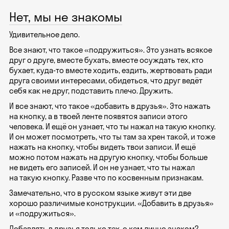
Нет, мы не знакомы
Удивительное дело.
Все знают, что такое «подружиться». Это узнать всякое
друг о друге, вместе бухать, вместе осуждать тех, кто
бухает, куда-то вместе ходить, ездить, жертвовать ради
друга своими интересами, обидеться, что друг ведёт
себя как не друг, подставить плечо. Дружить.
И все знают, что такое «добавить в друзья». Это нажать
на кнопку, а в твоей ленте появятся записи этого
человека. И ещё он узнает, что ты нажал на такую кнопку.
И он может посмотреть, что ты там за хрен такой, и тоже
нажать на кнопку, чтобы видеть твои записи. И ещё
можно потом нажать на другую кнопку, чтобы больше
не видеть его записей. И он не узнает, что ты нажал
на такую кнопку. Разве что по косвенным признакам.
Замечательно, что в русском языке живут эти две
хорошо различимые конструкции. «Добавить в друзья»
и «подружиться».
Добавлять в друзья только тех, с кем лично знаком?