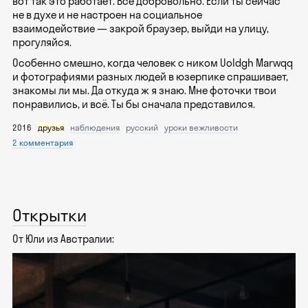
вот так это работает. Всё добровольно. Если ты сейчас
не в духе и не настроен на социальное
взаимодействие — закрой браузер, выйди на улицу,
прогуляйся.
Особенно смешно, когда человек с ником Uoldgh Marwqq
и фотографиями разных людей в юзерпике спрашивает,
знакомы ли мы. Да откуда ж я знаю. Мне фоточки твои
понравились, и всё. Ты бы сначала представился.
2016
друзья
наблюдения
русский
уроки вежливости
2 комментария
Открытки
От Юли из Австралии: