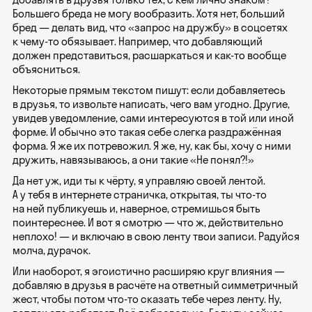
Большего бреда не могу вообразить. Хотя нет, больший
бред — делать вид, что «запрос на дружбу» в соцсетях
к чему-то обязывает. Например, что добавляющий
должен представиться, расшаркаться и как-то вообще
объясниться.
Некоторые прямым текстом пишут: если добавляетесь
в друзья, то извольте написать, чего вам угодно. Другие,
увидев уведомление, сами интересуются в той или иной
форме. И обычно это такая себе слегка раздражённая
форма. Я же их потревожил. Я же, ну, как бы, хочу с ними
дружить, навязываюсь, а они такие «Не понял?!»
Да нет уж, иди ты к чёрту, я управляю своей лентой.
А у тебя в интернете страничка, открытая, ты что-то
на ней публикуешь и, наверное, стремишься быть
поинтереснее. И вот я смотрю — что ж, действительно
неплохо! — и включаю в свою ленту твои записи. Радуйся
молча, дурачок.
Или наоборот, я эгоистично расширяю круг влияния —
добавляю в друзья в расчёте на ответный симметричный
жест, чтобы потом что-то сказать тебе через ленту. Ну,