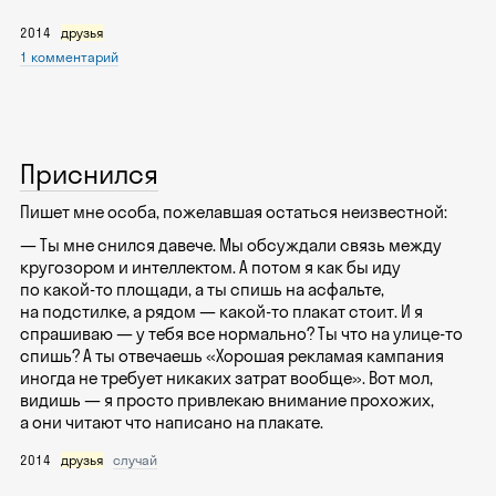
2014
друзья
1 комментарий
Приснился
Пишет мне особа, пожелавшая остаться неизвестной:
— Ты мне снился давече. Мы обсуждали связь между
кругозором и интеллектом. А потом я как бы иду
по какой-то площади, а ты спишь на асфальте,
на подстилке, а рядом — какой-то плакат стоит. И я
спрашиваю — у тебя все нормально? Ты что на улице-то
спишь? А ты отвечаешь «Хорошая рекламая кампания
иногда не требует никаких затрат вообще». Вот мол,
видишь — я просто привлекаю внимание прохожих,
а они читают что написано на плакате.
2014
друзья
случай