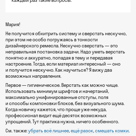
Каждый раз такие вопросы.
Мария!
Не получится обхитрить систему и сверстать нескучно,
при этом не особо погружаясь в тонкости
дизайнерского ремесла. Нескучно сверстать — это
неправильная постановка задачи. Надо уметь верстать
понятно и аккуратно, попадая в тему и передавая
настроение. Тогда, если материал интересный — оно
и получится нескучно. Как научиться? Я вижу два
возможных направления.
Первое — гигиеническое. Верстать как можно чище.
Использовать минимум шрифтов и начертаний,
максимально унифинированные отступы, поля
и способы компоновки блоков, без визуального шума.
Когда новичку кажется, что проще уже некуда,
профессионал видит ещё десяток возможных
упрощений. Тут практика нужна, ничего особенного.
См. также:
убрать всё лишнее
,
ещё разок
,
смешать комки
.