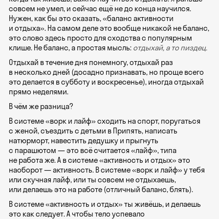
совсем не умел, и сейчас ещё не до конца научился.
Нужен, как бы это сказать, «баланс активности
и отдыха». На самом деле это вообще никакой не баланс,
это слово здесь просто для сходства с популярным
клише. Не баланс, а простая мысль:
отдыхай, а то пиздец.
Отдыхай в течение дня понемногу, отдыхай раз
в несколько дней (досадно признавать, но проще всего
это делается в субботу и воскресенье), иногда отдыхай
прямо неделями.
В чём же разница?
В системе «ворк и лайф» сходить на спорт, поругаться
с женой, съездить с детьми в Припять, написать
натюрморт, навестить дедушку и прыгнуть
с парашютом — это всё считается «лайф», типа
не работа же. А в системе «активность и отдых» это
наоборот — активность. В системе «ворк и лайф» у тебя
или скучная лайф, или ты совсем не отдыхаешь,
или делаешь это на работе (отличный баланс, блять).
В системе «активность и отдых» ты живёшь, и делаешь
это как следует. А чтобы тело успевало