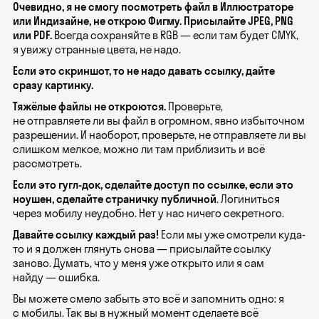
Очевидно, я не смогу посмотреть файл в Иллюстраторе
или Индизайне, не открою Фигму. Присылайте JPEG, PNG
или PDF.
Всегда сохраняйте в RGB — если там будет CMYK,
я увижу странные цвета, не надо.
Если это скриншот, то не надо давать ссылку, дайте
сразу картинку.
Тяжёлые файлы не откроются.
Проверьте,
не отправляете ли вы файл в огромном, явно избыточном
разрешении. И наоборот, проверьте, не отправляете ли вы
слишком мелкое, можно ли там приблизить и всё
рассмотреть.
Если это гугл-док, сделайте доступ по ссылке, если это
ноушен, сделайте страничку публичной
. Логиниться
через мобилу неудобно. Нет у нас ничего секретного.
Давайте ссылку каждый раз!
Если мы уже смотрели куда-
то и я должен глянуть снова — присылайте ссылку
заново. Думать, что у меня уже открыто или я сам
найду — ошибка.
Вы можете смело забыть это всё и запомнить одно: я
с мобилы. Так вы в нужный момент сделаете всё