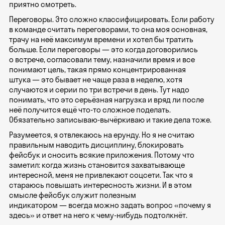
приятно смотреть.
Переговоры. Это сложно классифицировать. Если работу
в команде считать переговорами, то она моя основная,
трачу на неё максимум времени и хотел бы тратить
больше. Если переговоры — это когда договорились
о встрече, согласовали тему, назначили время и все
понимают цель, такая прямо концентрированная
штука — это бывает не чаще раза в неделю, хотя
случаются и серии по три встречи в день. Тут надо
понимать, что это серьёзная нагрузка и вряд ли после
неё получится ещё что-то сложное поделать.
Обязательно записываю-вычёркиваю и такие дела тоже.
Разумеется, я отвлекаюсь на ерунду. Но я не считаю
правильным наводить дисциплину, блокировать
фейсбук и сносить всякие приложения. Потому что
заметил: когда жизнь становится захватывающе
интересной, меня не привлекают соцсети. Так что я
стараюсь повышать интересность жизни. И в этом
смысле фейсбук служит полезным
индикатором — всегда можно задать вопрос «почему я
здесь» и ответ на него к чему-нибудь подтолкнёт.