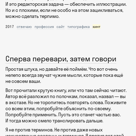
И это редакторская задача — обеспечить иллюстрации.
Но и с плохими, если не особо на этом зацикливаться,
можно сделать терпимо.
2017
отвечаю
профессия
сайт
типографика
хинт
Сперва перевари, затем говори
Простая штука, но давайте её поймём. Что вот очень
нелепо всегда звучат чужие мысли, которые пока ещё
не совсем ваши.
Вот прочитали крутую книгу, или что там сейчас читают.
Автор всё разложил по полочкам, показал, назвал — вы
в экстазе. Но не торопитесь повторять слова. Поживите
со всем этим, попробуйте объяснить по-своему.
Попробуйте применить. Пусть это станет частью вас.
И тогда можно смело транслировать дальше.
Я не против терминов. Не против даже новых
искусственно созданных терминов. Я против вот этой