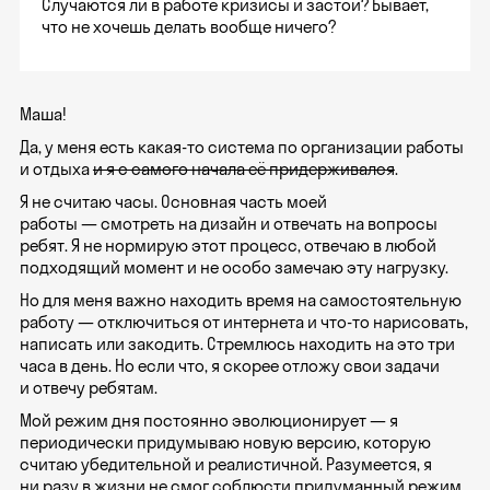
Случаются ли в работе кризисы и застои? Бывает,
что не хочешь делать вообще ничего?
Маша!
Да, у меня есть какая-то система по организации работы
и отдыха
и я с самого начала её придерживался
.
Я не считаю часы. Основная часть моей
работы — смотреть на дизайн и отвечать на вопросы
ребят. Я не нормирую этот процесс, отвечаю в любой
подходящий момент и не особо замечаю эту нагрузку.
Но для меня важно находить время на самостоятельную
работу — отключиться от интернета и что-то нарисовать,
написать или закодить. Стремлюсь находить на это три
часа в день. Но если что, я скорее отложу свои задачи
и отвечу ребятам.
Мой режим дня постоянно эволюционирует — я
периодически придумываю новую версию, которую
считаю убедительной и реалистичной. Разумеется, я
ни разу в жизни не смог соблюсти придуманный режим