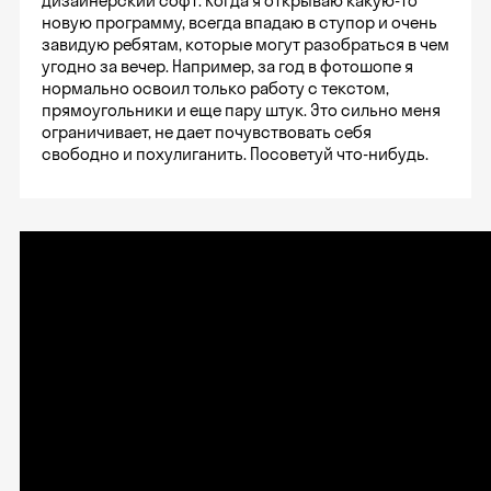
дизайнерский софт. Когда я открываю какую-то
новую программу, всегда впадаю в ступор и очень
завидую ребятам, которые могут разобраться в чем
угодно за вечер. Например, за год в фотошопе я
нормально освоил только работу с текстом,
прямоугольники и еще пару штук. Это сильно меня
ограничивает, не дает почувствовать себя
свободно и похулиганить. Посоветуй что-нибудь.