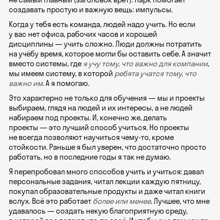
создавать простую и важную вещь: импульсы.
Когда у тебя есть команда, людей надо учить. Но если
у вас нет офиса, рабочих часов и хорошей
дисциплины — учить сложно. Люди должны потратить
на учёбу время, которое могли бы оставить себе. А значит
вместо системы, где
я учу тому, что важно для компании
,
мы имеем систему, в которой
ребята учатся тому, что
важно им
. А я помогаю.
Это характерно не только для обучения — мы и проекты
выбираем, глядя на людей и их интересы, а не людей
набираем под проекты. И, конечно же, делать
проекты — это лучший способ учиться. Но проекты
не всегда позволяют научиться чему-то, кроме
стойкости. Раньше я был уверен, что достаточно просто
работать, но в последние годы я так не думаю.
Я перепробовал много способов учить и учиться: давал
персональные задания, читал лекции каждую пятницу,
покупал образовательные продукты и даже читал книги
вслух. Всё это работает
более или менее
. Лучшее, что мне
удавалось — создать некую благоприятную среду,