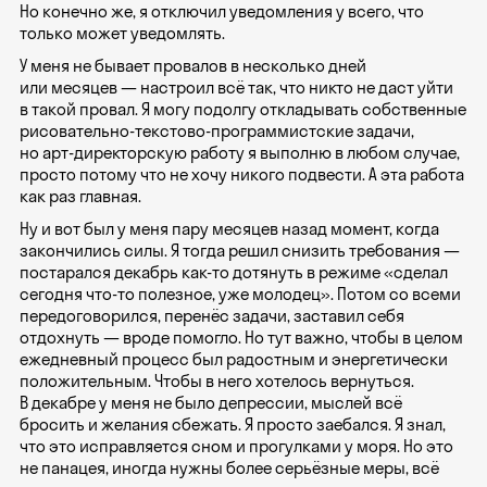
Но конечно же, я отключил уведомления у всего, что
только может уведомлять.
У меня не бывает провалов в несколько дней
или месяцев — настроил всё так, что никто не даст уйти
в такой провал. Я могу подолгу откладывать собственные
рисовательно-текстово-программистские задачи,
но арт-директорскую работу я выполню в любом случае,
просто потому что не хочу никого подвести. А эта работа
как раз главная.
Ну и вот был у меня пару месяцев назад момент, когда
закончились силы. Я тогда решил снизить требования —
постарался декабрь как-то дотянуть в режиме «сделал
сегодня что-то полезное, уже молодец». Потом со всеми
передоговорился, перенёс задачи, заставил себя
отдохнуть — вроде помогло. Но тут важно, чтобы в целом
ежедневный процесс был радостным и энергетически
положительным. Чтобы в него хотелось вернуться.
В декабре у меня не было депрессии, мыслей всё
бросить и желания сбежать. Я просто заебался. Я знал,
что это исправляется сном и прогулками у моря. Но это
не панацея, иногда нужны более серьёзные меры, всё