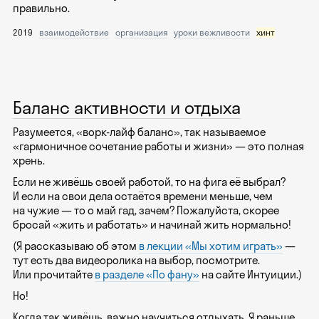
правильно.
2019
взаимодействие
организация
уроки вежливости
хинт
Баланс активности и отдыха
Разумеется, «ворк-лайф баланс», так называемое
«гармоничное сочетание работы и жизни» — это полная
хрень.
Если не живёшь своей работой, то на фига её выбрал?
И если на свои дела остаётся времени меньше, чем
на чужие — то о май гад, зачем? Пожалуйста, скорее
бросай «жить и работать» и начинай жить нормально!
(Я рассказываю об этом
в лекции «Мы хотим играть»
—
тут есть два видеоролика на выбор, посмотрите.
Или прочитайте
в разделе «По фану»
на сайте Интуиции.)
Но!
Когда так живёшь, важно научиться отдыхать. Я раньше