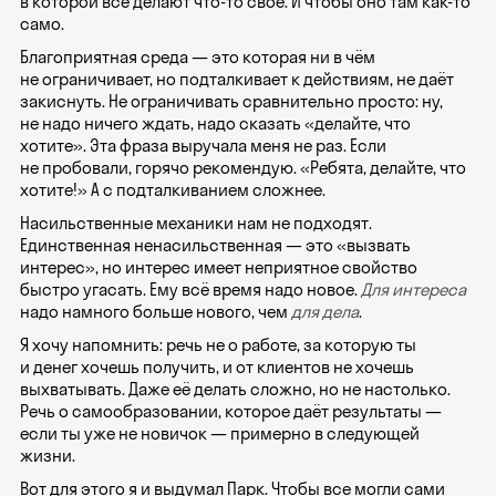
в которой все делают что-то своё. И чтобы оно там как-то
само.
Благоприятная среда — это которая ни в чём
не ограничивает, но подталкивает к действиям, не даёт
закиснуть. Не ограничивать сравнительно просто: ну,
не надо ничего ждать, надо сказать «делайте, что
хотите». Эта фраза выручала меня не раз. Если
не пробовали, горячо рекомендую. «Ребята, делайте, что
хотите!» А с подталкиванием сложнее.
Насильственные механики нам не подходят.
Единственная ненасильственная — это «вызвать
интерес», но интерес имеет неприятное свойство
быстро угасать. Ему всё время надо новое.
Для интереса
надо намного больше нового, чем
для дела
.
Я хочу напомнить: речь не о работе, за которую ты
и денег хочешь получить, и от клиентов не хочешь
выхватывать. Даже её делать сложно, но не настолько.
Речь о самообразовании, которое даёт результаты —
если ты уже не новичок — примерно в следующей
жизни.
Вот для этого я и выдумал Парк. Чтобы все могли сами