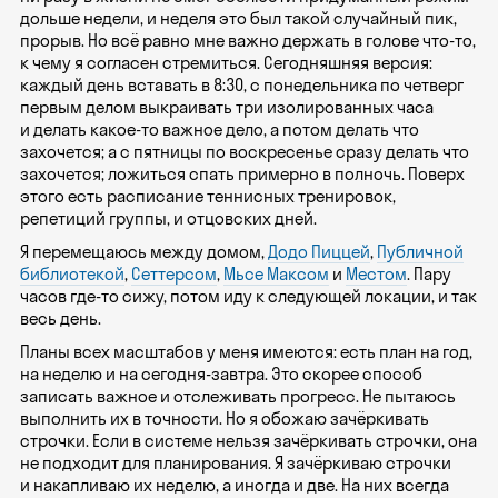
дольше недели, и неделя это был такой случайный пик,
прорыв. Но всё равно мне важно держать в голове что-то,
к чему я согласен стремиться. Сегодняшняя версия:
каждый день вставать в 8:30, с понедельника по четверг
первым делом выкраивать три изолированных часа
и делать какое-то важное дело, а потом делать что
захочется; а с пятницы по воскресенье сразу делать что
захочется; ложиться спать примерно в полночь. Поверх
этого есть расписание теннисных тренировок,
репетиций группы, и отцовских дней.
Я перемещаюсь между домом,
Додо Пиццей
,
Публичной
библиотекой
,
Сеттерсом
,
Мьсе Максом
и
Местом
. Пару
часов где-то сижу, потом иду к следующей локации, и так
весь день.
Планы всех масштабов у меня имеются: есть план на год,
на неделю и на сегодня-завтра. Это скорее способ
записать важное и отслеживать прогресс. Не пытаюсь
выполнить их в точности. Но я обожаю зачёркивать
строчки. Если в системе нельзя зачёркивать строчки, она
не подходит для планирования. Я зачёркиваю строчки
и накапливаю их неделю, а иногда и две. На них всегда