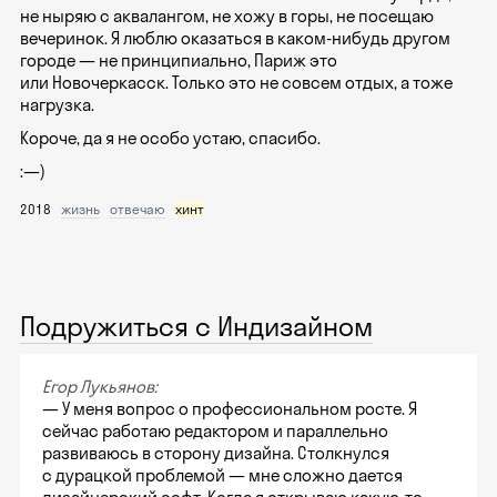
не ныряю с аквалангом, не хожу в горы, не посещаю
вечеринок. Я люблю оказаться в каком-нибудь другом
городе — не принципиально, Париж это
или Новочеркасск. Только это не совсем отдых, а тоже
нагрузка.
Короче, да я не особо устаю, спасибо.
:—)
2018
жизнь
отвечаю
хинт
Подружиться с Индизайном
Егор Лукьянов:
— У меня вопрос о профессиональном росте. Я
сейчас работаю редактором и параллельно
развиваюсь в сторону дизайна. Столкнулся
с дурацкой проблемой — мне сложно дается