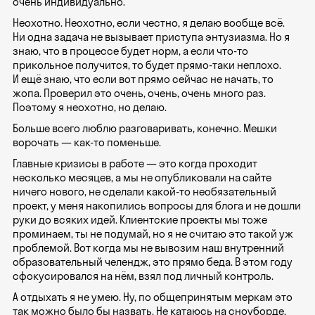
очень индивидуально.
Неохотно. Неохотно, если честно, я делаю вообще всё.
Ни одна задача не вызывает приступа энтузиазма. Но я
знаю, что в процессе будет норм, а если что-то
прикольное получится, то будет прямо-таки неплохо.
И ещё знаю, что если вот прямо сейчас не начать, то
жопа. Проверил это очень, очень, очень много раз.
Поэтому я неохотно, но делаю.
Больше всего люблю разговаривать, конечно. Мешки
ворочать — как-то поменьше.
Главные кризисы в работе — это когда проходит
несколько месяцев, а мы не опубликовали на сайте
ничего нового, не сделали какой-то необязательный
проект, у меня накопились вопросы для блога и не дошли
руки до всяких идей. Клиентские проекты мы тоже
проминаем, ты не подумай, но я не считаю это такой уж
проблемой. Вот когда мы не вывозим наш внутренний
образовательный челендж, это прямо беда. В этом году
сфокусировался на нём, взял под личный контроль.
А отдыхать я не умею. Ну, по общепринятым меркам это
так можно было бы назвать. Не катаюсь на сноуборде,