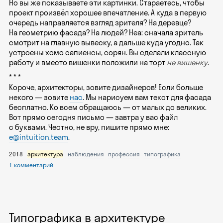
Но вы же показываете эти картинки. Стараетесь, чтобы
проект произвёл хорошее впечатление. А куда в первую
очередь направляется взгляд зрителя? На деревце?
На геометрию фасада? На людей? Неа: сначала зритель
смотрит на главную вывеску, а дальше куда угодно. Так
устроены хомо сапиенсы, сорян. Вы сделали классную
работу и вместо вишенки положили на торт
не вишенку
.
* * *
Короче, архитекторы, зовите дизайнеров! Если больше
некого — зовите
нас
. Мы нарисуем вам текст для фасада
бесплатно. Ко всем обращаюсь — от малых до великих.
Вот прямо сегодня письмо — завтра у вас файл
с буквами. Честно, не вру, пишите прямо мне:
e@intuition.team
.
2018
архитектура
наблюдения
профессия
типографика
1 комментарий
Типографика в архитектуре