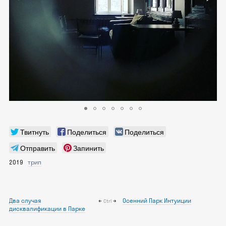
Твитнуть
Поделиться
Поделиться
Отправить
Запинить
2019
трип
Два случая
←
→
Осенний Парк Интуиции
Ctrl
дисквалификации в Парке