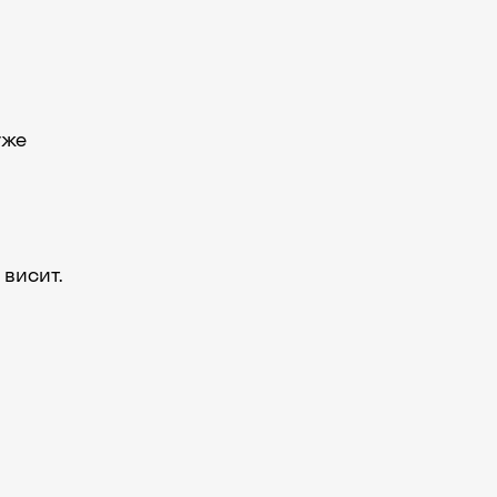
уже
 висит.